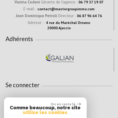
Vanina Codani
Gérante de l'agence :
06 79 37 19 07
E-mail :
contact@mastergroupimmo.com
Jean Dominique Petroli
Directeur :
06 87 96 64 76
Adresse :
4 rue du Maréchal Ornano
20000 Ajaccio
Adhérents
Se connecter
On en reste là
Espace propriétaire
Comme beaucoup, notre site
utilise les cookies