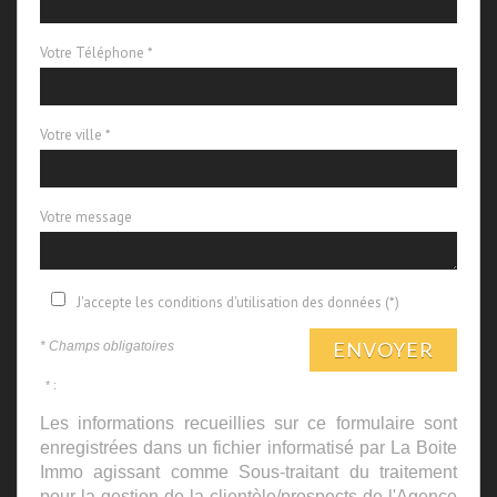
Votre Téléphone *
Votre ville *
Votre message
J'accepte les conditions d'utilisation des données (*)
ENVOYER
* Champs obligatoires
* :
Les informations recueillies sur ce formulaire sont
enregistrées dans un fichier informatisé par La Boite
Immo agissant comme Sous-traitant du traitement
pour la gestion de la clientèle/prospects de l'Agence