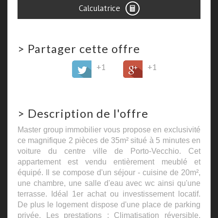
Calculatrice
>
Partager cette offre
+1
+1
>
Description de l'offre
Master group immobilier vous propose en exclusivité
ce magnifique 2 pièces de 35m² situé à 5 minutes en
voiture du centre ville de Porto-Vecchio. Cet
appartement est vendu entièrement meublé et
équipé. Il se compose d'un séjour - cuisine de 20m²,
une chambre, une salle d'eau avec wc ainsi qu'une
terrasse. Idéal 1er achat ou investissement locatif.
De plus le logement dispose d'une place de parking
privée. Les prestations : Climatisation réversible,