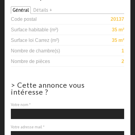
Général
Détails +
Code postal
20137
Surface habitable (m²)
35 m²
Surface loi Carrez (m²)
35 m²
Nombre de chambre(s)
1
Nombre de pièces
2
>
Cette annonce vous
intéresse ?
Votre nom *
Votre adresse mail *