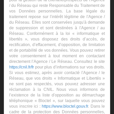
/ du Réseau qui reste Responsable du Traitement de
vos Données personnelles. La base légale du
traitement repose sur l'intérêt légitime de l'Agence /
du Réseau. Elles sont conservées jusqu'à demande
de suppression et sont destinées à l'Agence / au
Réseau. Conformément à la loi « informatique et
libertés », vous disposez des droits d’accès, de
rectification, d’effacement, d’opposition, de limitation
et de portabilité de vos données. Vous pouvez retirer
votre consentement à tout moment en contactant
directement l’Agence / Le Réseau. Consultez le site
https://cnil.fr/fr
pour plus d’informations sur vos droits.
Si vous estimez, après avoir contacté l'Agence / le
Réseau, que vos droits « Informatique et Libertés »
ne sont pas respectés, vous pouvez adresser une
réclamation à la CNIL. Nous vous informons de
l’existence de la liste d'opposition au démarchage
téléphonique « Bloctel », sur laquelle vous pouvez
vous inscrire ici :
https://www.bloctel.gouv.fr
. Dans le
cadre de la protection des Données personnelles,