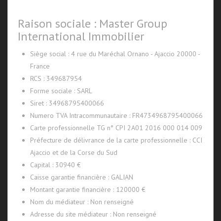
Raison sociale : Master Group
International Immobilier
Siège social : 4 rue du Maréchal Ornano - Ajaccio 20000 -
France
RCS : 349687954
Forme sociale : SARL
Siret : 34968795400066
Numero TVA Intracommunautaire : FR4734968795400066
Carte professionnelle TG n° CPI 2A01 2016 000 014 009
Préfecture de délivrance de la carte professionnelle : CCI
Ajaccio et de la Corse du Sud
Capital : 30940 €
Caisse garantie financière : GALIAN
Montant garantie financière : 120000 €
Nom du médiateur : Non renseigné
Adresse du site médiateur : Non renseigné