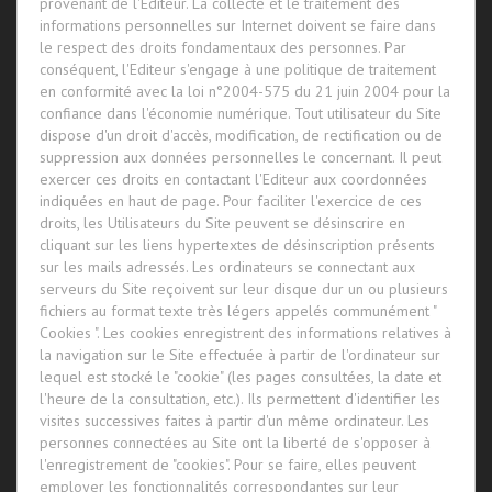
provenant de l'Editeur. La collecte et le traitement des
informations personnelles sur Internet doivent se faire dans
le respect des droits fondamentaux des personnes. Par
conséquent, l'Editeur s'engage à une politique de traitement
en conformité avec la loi n°2004-575 du 21 juin 2004 pour la
confiance dans l'économie numérique. Tout utilisateur du Site
dispose d'un droit d'accès, modification, de rectification ou de
suppression aux données personnelles le concernant. Il peut
exercer ces droits en contactant l'Editeur aux coordonnées
indiquées en haut de page. Pour faciliter l'exercice de ces
droits, les Utilisateurs du Site peuvent se désinscrire en
cliquant sur les liens hypertextes de désinscription présents
sur les mails adressés. Les ordinateurs se connectant aux
serveurs du Site reçoivent sur leur disque dur un ou plusieurs
fichiers au format texte très légers appelés communément "
Cookies ". Les cookies enregistrent des informations relatives à
la navigation sur le Site effectuée à partir de l'ordinateur sur
lequel est stocké le "cookie" (les pages consultées, la date et
l'heure de la consultation, etc.). Ils permettent d'identifier les
visites successives faites à partir d'un même ordinateur. Les
personnes connectées au Site ont la liberté de s'opposer à
l'enregistrement de "cookies". Pour se faire, elles peuvent
employer les fonctionnalités correspondantes sur leur