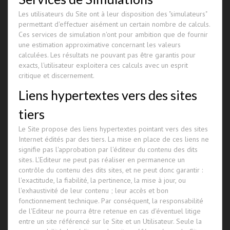
Les utilisateurs du Site ont à leur disposition des "simulateurs"
permettant d'effectuer aisément un certain nombre de calculs.
Ces services de simulation n'ont pour ambition que de fournir
une estimation approximative concernant les valeurs
calculées. Les résultats ne pouvant pas être garantis pour
exacts, l'utilisateur exploitera ces calculs avec un esprit
critique et discernement.
Liens hypertextes vers des sites
tiers
Le Site propose des liens hypertextes pointant vers des sites
Internet édités par des tiers. La mise en place de ces liens ne
signifie pas l'approbation par l'éditeur du contenu des dits
sites. L'Editeur ne peut pas réaliser en permanence un
contrôle du contenu des dits sites, et ne peut donc garantir :
l'exactitude, la fiabilité, la pertinence, la mise à jour, ou
l'exhaustivité de leur contenu ; leur accès et bon
fonctionnement technique. Par conséquent, la responsabilité
de l'Editeur ne pourra être retenue en cas d'éventuel litige
entre un site référencé sur le Site et un Utilisateur. Seule la