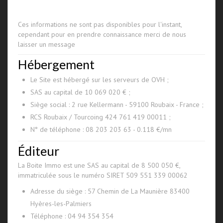
Ces informations ne sont pas disponibles pour l'instant,
cependant pour en prendre connaissance merci de nous
laisser un message
Hébergement
Le Site est hébergé sur les serveurs de OVH ;
SAS au capital de 10 069 020 € ;
Siège social : 2 rue Kellermann - 59100 Roubaix - France ;
RCS Roubaix / Tourcoing 424 761 419 00011 ;
N° de téléphone : 08 203 203 63 - 0.118 €/mn
Éditeur
La Boite Immo est une SAS au capital de 8 500 050 €,
immatriculée sous le numéro SIRET 509 551 339 00062
Adresse du siège : 57 Chemin de La Maunière 83400
Hyères-les-Palmiers
Téléphone : 04 94 354 354