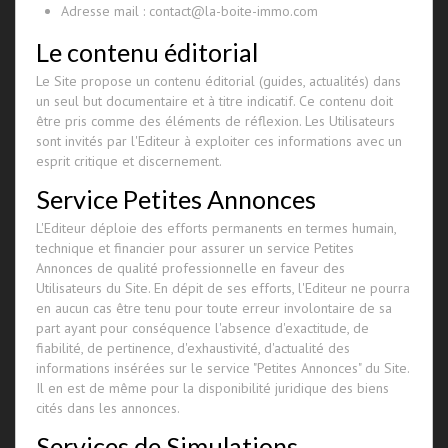
Adresse mail : contact@la-boite-immo.com
Le contenu éditorial
Le Site propose un contenu éditorial (guides, actualités) dans
un seul but documentaire et à titre indicatif. Ce contenu doit
être pris comme des éléments de réflexion. Les Utilisateurs
sont invités par l'Editeur à exploiter ces informations avec un
esprit critique et discernement.
Service Petites Annonces
L'Editeur déploie des efforts permanents en termes humain,
technique et financier pour assurer un service Petites
Annonces de qualité professionnelle en faveur des
Utilisateurs du Site. En dépit de ses efforts, l'Editeur ne pourra
en aucun cas être tenu pour toute erreur involontaire de sa
part ayant pour conséquence l'absence d'exactitude, de
fiabilité, de pertinence, d'exhaustivité, d'actualité des
informations insérées sur le service "Petites Annonces" du Site.
Il en est de même pour la disponibilité juridique des biens
cités dans les annonces.
Services de Simulations