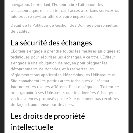
navigateur. Cependant, l'Editeur attire l'attention des
Utilisateurs que, dans un tel cas, l'accès à certains services du
Site peut se révéler altérée, voire impossible.
Détail de la Politique de Gestion des Données personnelles
de l'Editeur
La sécurité des échanges
L'Editeur s'engage à prendre toutes les mesures juridiques et
techniques pour sécuriser les échanges. A ce titre, L'Editeur
s'engage à une obligation de moyen pour bloquer les
détournements de données, et à respecter les
réglementations applicables. Néanmoins, les Utilisateurs du
Site connaissent les particularités techniques du réseau
Internet et les risques afférents. Par conséquent, L'Editeur ne
peut garantir à ses Utilisateurs que les données échangées
via les services proposés par le Site ne soient pas récoltées
de façon frauduleuse par des tiers.
Les droits de propriété
intellectuelle