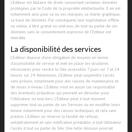
L'Editeur est titulaire de droits concernant certaines données
protégées par le Code de la propriété intellectuelle. Il en est
notamment ainsi pour sa ou ses marques, sa charte graphique,
sa base de données. Par conséquent, leur exploitation offline
ou online, à titre gratuit ou onéreux, de tout ou partie de ces
données sans le consentement expresse de l'Editeur est
interdite.
La disponibilité des services
L'Editeur dispose d'une obligation de moyens en terme
d'accessibilité de service et met en place les structures
nécessaires pour rendre le Site accessible 7 jours sur 7 et 24
heures sur 24. Néanmoins, L'Editeur peut suspendre l'accès
sans préavis, notamment pour des raisons de maintenance et
de mises à niveau. L'Editeur n'est en aucun cas responsable
des éventuels préjudices qui peuvent en découler pour
l'Utilisateur ou tout tiers. L'Editeur peut à tout moment
supprimer tout ou partie de ses Services ou en modifier leurs
teneur notamment pour des raisons techniques, et cela sans
préavis. L'Editeur se réserve la faculté de refuser,
unilatéralement et sans notification préalable, à tout Utilisateur
l'accès à tout ou partie du Site. Une telle décision pourrait