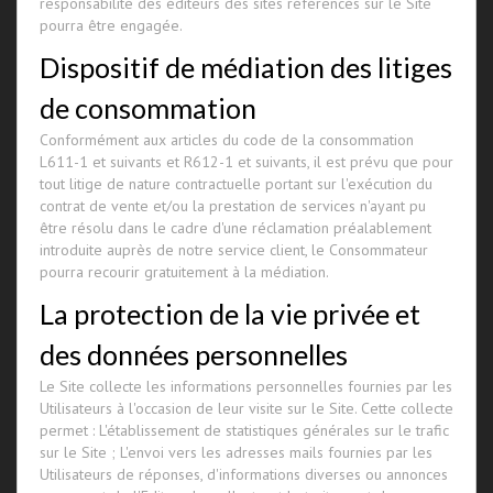
responsabilité des éditeurs des sites référencés sur le Site
pourra être engagée.
Dispositif de médiation des litiges
de consommation
Conformément aux articles du code de la consommation
L611-1 et suivants et R612-1 et suivants, il est prévu que pour
tout litige de nature contractuelle portant sur l'exécution du
contrat de vente et/ou la prestation de services n'ayant pu
être résolu dans le cadre d'une réclamation préalablement
introduite auprès de notre service client, le Consommateur
pourra recourir gratuitement à la médiation.
La protection de la vie privée et
des données personnelles
Le Site collecte les informations personnelles fournies par les
Utilisateurs à l'occasion de leur visite sur le Site. Cette collecte
permet : L'établissement de statistiques générales sur le trafic
sur le Site ; L'envoi vers les adresses mails fournies par les
Utilisateurs de réponses, d'informations diverses ou annonces