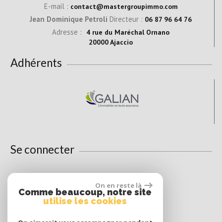
E-mail :
contact@mastergroupimmo.com
Jean Dominique Petroli
Directeur :
06 87 96 64 76
Adresse :
4 rue du Maréchal Ornano
20000 Ajaccio
Adhérents
Se connecter
On en reste là
Espace propriétaire
Comme beaucoup, notre site
utilise les cookies