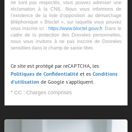
ne sont pas respectés, vous pouvez adresser une
réclamation à la CNIL. Nous vous informons de
l’existence de la liste d'opposition au démarchage
téléphonique « Bloctel », sur laquelle vous pouvez
vous inscrire ici :
https://www.bloctel.gouv.fr
. Dans le
cadre de la protection des Données personnelles,
nous vous invitons à ne pas inscrire de Données
sensibles dans le champ de saisie libre.
Ce site est protégé par reCAPTCHA, les
Politiques de Confidentialité
et es
Conditions
d'utilisation
de Google s'appliquent.
* CC : Charges comprises