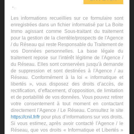
* :
Les informations recueillies sur ce formulaire sont
enregistrées dans un fichier informatisé par La Boite
Immo agissant comme Sous-traitant du traitement
pour la gestion de la clientèle/prospects de l'Agence
/ du Réseau qui reste Responsable du Traitement de
vos Données personnelles. La base légale du
traitement repose sur l'intérêt légitime de l'Agence /
du Réseau. Elles sont conservées jusqu'à demande
de suppression et sont destinées à l'Agence / au
Réseau. Conformément à la loi « informatique et
libertés », vous disposez des droits d’accès, de
rectification, d’effacement, d’opposition, de limitation
et de portabilité de vos données. Vous pouvez retirer
votre consentement à tout moment en contactant
directement l’Agence / Le Réseau. Consultez le site
https://cnil.fr/fr
pour plus d’informations sur vos droits.
Si vous estimez, après avoir contacté l'Agence / le
Réseau, que vos droits « Informatique et Libertés »