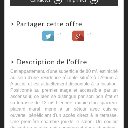
Contacter
Imprimer
>
Partager cette offre
+1
+1
>
Description de l'offre
Cet appartement, d'une superficie de 80 m², est niché
au sein d'une résidence récente située à l'Atrium à
Ajaccio, et est actuellement disponible à la location.
Positionné au premier étage et accessible par un
ascenseur, ce bien se distingue par son bon état et
sa terrasse de 13 m². L'entrée, munie d'un spacieux
placard mural, mène à un séjour avec cuisine
ouverte, bénéficiant d'un accès direct à la terrasse.
Une première chambre jouxte le salon. Un couloir
dessert un espace nuit comprenant deux chambres,