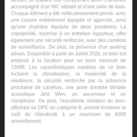
accompagné d'un WC séparé et d'une salle de bain.
Chaque élément a été méticuleusement pensé, avec
une cuisine entièrement équipée et agencée, ainsi
qu'une chambre équipée de deux penderies. La
copropriété, soumise à un entretien rigoureux, offre
également une sécurité renforcée, avec des caméras
de surveillance. De plus, la présence d'un parking
aérien. Disponible à partir de Juillet 2026, ce bien est
proposé à la location pour un loyer mensuel de
1300€. Les caractéristiques notables de ce bien
incluent la climatisation, la modernité de la
résidence, la sécurité renforcée par la présence
prochaine de caméras, une porte d'entrée blindée
acoustique Jeld Wen, un ascenseur et un
visiophone. De plus, l'excellente isolation du bien,
affichant un DPE en catégorie B, permet d'estimer le
coût de l'électricité à un maximum de 600€
annuellement.