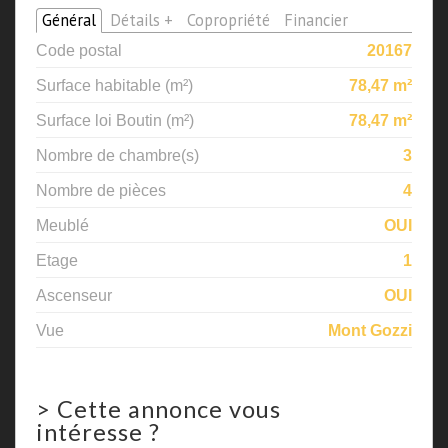
Général
Détails +
Copropriété
Financier
Code postal
20167
Surface habitable (m²)
78,47 m²
Surface loi Boutin (m²)
78,47 m²
Nombre de chambre(s)
3
Nombre de pièces
4
Meublé
OUI
Etage
1
Ascenseur
OUI
Vue
Mont Gozzi
>
Cette annonce vous
intéresse ?