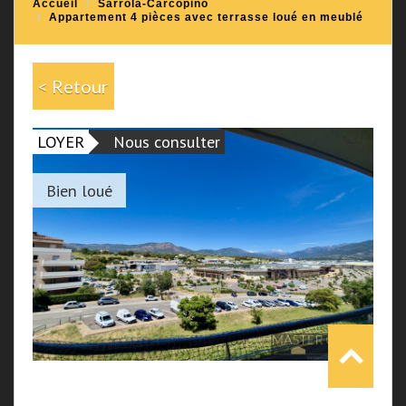
Accueil
Sarrola-Carcopino
Appartement 4 pièces avec terrasse loué en meublé
< Retour
LOYER
Nous consulter
Bien loué