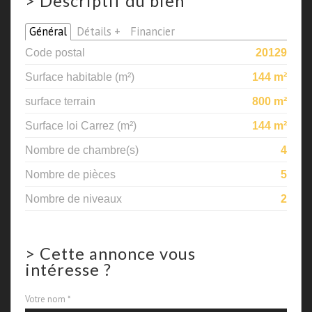
>
Descriptif du bien
Général
Détails +
Financier
Code postal
20129
Surface habitable (m²)
144 m²
surface terrain
800 m²
Surface loi Carrez (m²)
144 m²
Nombre de chambre(s)
4
Nombre de pièces
5
Nombre de niveaux
2
>
Cette annonce vous
intéresse ?
Votre nom *