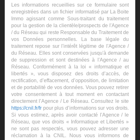
Les informations recueillies sur ce formulaire sont
enregistrées dans un fichier informatisé par La Boite
Immo agissant comme Sous-traitant du traitement
pour la gestion de la clientèle/prospects de l'Agence
/ du Réseau qui reste Responsable du Traitement de
vos Données personnelles. La base légale du
traitement repose sur l'intérêt légitime de l'Agence /
du Réseau. Elles sont conservées jusqu'à demande
de suppression et sont destinées à l'Agence / au
Réseau. Conformément à la loi « informatique et
libertés », vous disposez des droits d’accès, de
rectification, d’effacement, d’opposition, de limitation
et de portabilité de vos données. Vous pouvez retirer
votre consentement à tout moment en contactant
directement l’Agence / Le Réseau. Consultez le site
https://cnil.fr/fr
pour plus d’informations sur vos droits.
Si vous estimez, après avoir contacté l'Agence / le
Réseau, que vos droits « Informatique et Libertés »
ne sont pas respectés, vous pouvez adresser une
réclamation à la CNIL. Nous vous informons de