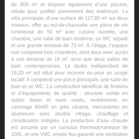
de 800 m² et dispose également d’une piscine,
idéale pour profiter pleinement des extérieurs. La
villa principale, d’une surface de 127,80 m² sur deux
niveaux, offre au rez-de-chaussée une pièce de vie
lumineuse de 50 m² avec cuisine ouverte, une
chambre, une salle de bain moderne, un WC séparé
et une grande terrasse de 73 m². À l’étage, l’espace
nuit comprend trois chambres, dont deux avec accès
à une terrasse de 16 m², ainsi que deux salles de
bain contemporaines. Le studio indépendant de
16,20 m² est idéal pour recevoir ou pour un usage
locatif. Il comprend une pièce principale, une salle de
bain et un WC. La construction bénéficie de finitions
et d’équipements de qualité : structure solide en
dalles béton et murs isolés, revêtements en
carrelage 60x60 en grès cérame, menuiseries en
aluminium avec double vitrage, chauffage et
climatisation intégrés. La production d’eau chaude
est assurée par un cumulus thermodynamique de
200L, et une VMC simple flux garantit une ventilation