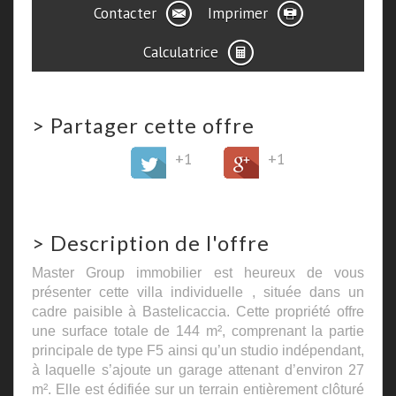
Contacter
Imprimer
Calculatrice
>
Partager cette offre
+1
+1
>
Description de l'offre
Master Group immobilier est heureux de vous
présenter cette villa individuelle , située dans un
cadre paisible à Bastelicaccia. Cette propriété offre
une surface totale de 144 m², comprenant la partie
principale de type F5 ainsi qu’un studio indépendant,
à laquelle s’ajoute un garage attenant d’environ 27
m². Elle est édifiée sur un terrain entièrement clôturé