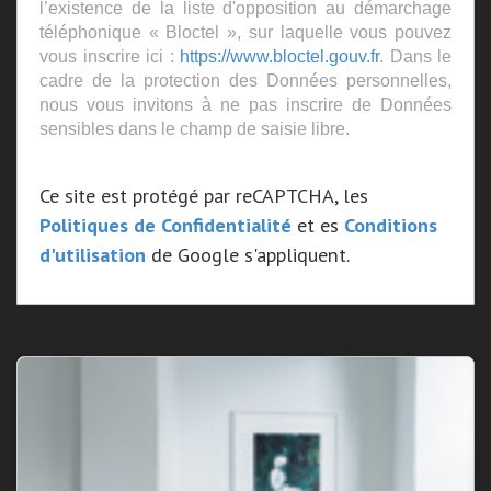
l’existence de la liste d'opposition au démarchage
téléphonique « Bloctel », sur laquelle vous pouvez
vous inscrire ici :
https://www.bloctel.gouv.fr
. Dans le
cadre de la protection des Données personnelles,
nous vous invitons à ne pas inscrire de Données
sensibles dans le champ de saisie libre.
Ce site est protégé par reCAPTCHA, les
Politiques de Confidentialité
et es
Conditions
d'utilisation
de Google s'appliquent.