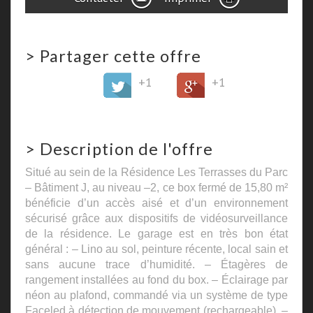
>
Partager cette offre
+1
+1
>
Description de l'offre
Situé au sein de la Résidence Les Terrasses du Parc
– Bâtiment J, au niveau –2, ce box fermé de 15,80 m²
bénéficie d’un accès aisé et d’un environnement
sécurisé grâce aux dispositifs de vidéosurveillance
de la résidence. Le garage est en très bon état
général : – Lino au sol, peinture récente, local sain et
sans aucune trace d’humidité. – Étagères de
rangement installées au fond du box. – Éclairage par
néon au plafond, commandé via un système de type
Faceled à détection de mouvement (rechargeable). –