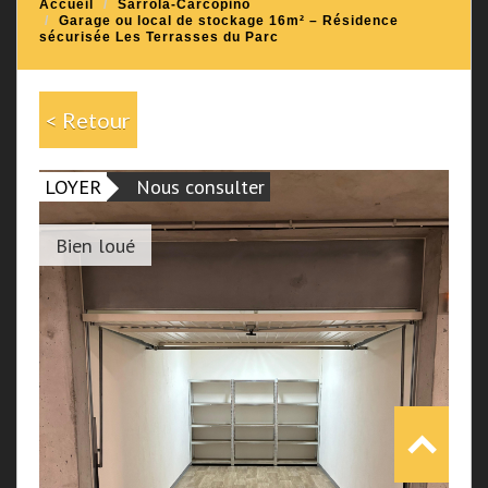
Accueil
Sarrola-Carcopino
Garage ou local de stockage 16m² – Résidence
sécurisée Les Terrasses du Parc
< Retour
LOYER
Nous consulter
Bien loué