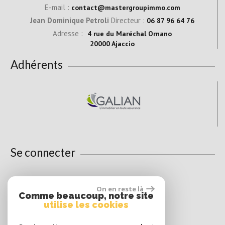
E-mail :
contact@mastergroupimmo.com
Jean Dominique Petroli
Directeur :
06 87 96 64 76
Adresse :
4 rue du Maréchal Ornano
20000 Ajaccio
Adhérents
Se connecter
On en reste là
Espace propriétaire
Comme beaucoup, notre site
utilise les cookies