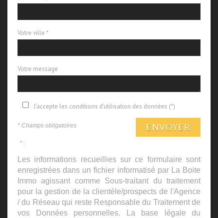
Votre ville *
Votre message
J'accepte les conditions d'utilisation des données (*)
ENVOYER
* Champs obligatoires
* :
Les informations recueillies sur ce formulaire sont
enregistrées dans un fichier informatisé par La Boite
Immo agissant comme Sous-traitant du traitement
pour la gestion de la clientèle/prospects de l'Agence
/ du Réseau qui reste Responsable du Traitement de
vos Données personnelles. La base légale du