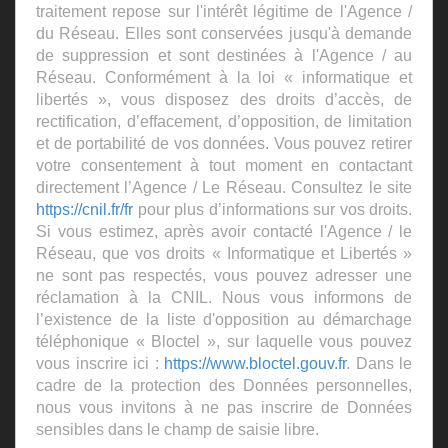
traitement repose sur l'intérêt légitime de l'Agence /
du Réseau. Elles sont conservées jusqu'à demande
de suppression et sont destinées à l'Agence / au
Réseau. Conformément à la loi « informatique et
libertés », vous disposez des droits d’accès, de
rectification, d’effacement, d’opposition, de limitation
et de portabilité de vos données. Vous pouvez retirer
votre consentement à tout moment en contactant
directement l’Agence / Le Réseau. Consultez le site
https://cnil.fr/fr
pour plus d’informations sur vos droits.
Si vous estimez, après avoir contacté l'Agence / le
Réseau, que vos droits « Informatique et Libertés »
ne sont pas respectés, vous pouvez adresser une
réclamation à la CNIL. Nous vous informons de
l’existence de la liste d'opposition au démarchage
téléphonique « Bloctel », sur laquelle vous pouvez
vous inscrire ici :
https://www.bloctel.gouv.fr
. Dans le
cadre de la protection des Données personnelles,
nous vous invitons à ne pas inscrire de Données
sensibles dans le champ de saisie libre.