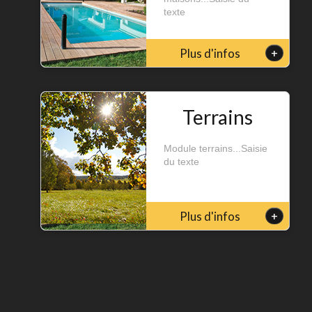
texte
+
Plus d'infos
Terrains
Module terrains...Saisie
du texte
+
Plus d'infos