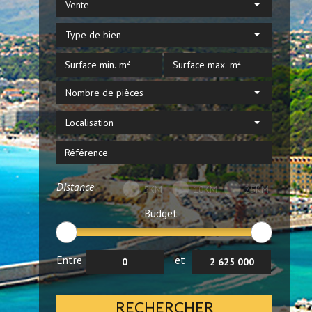
Vente
Type de bien
Nombre de pièces
Localisation
Distance
5KM
10KM
25KM
Budget
Entre
et
RECHERCHER