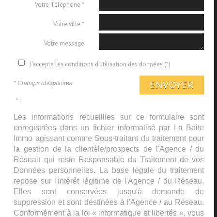
Votre Téléphone *
Votre ville *
Votre message
J'accepte les conditions d'utilisation des données (*)
ENVOYER
* Champs obligatoires
* :
Les informations recueillies sur ce formulaire sont
enregistrées dans un fichier informatisé par La Boite
Immo agissant comme Sous-traitant du traitement pour
la gestion de la clientèle/prospects de l'Agence / du
Réseau qui reste Responsable du Traitement de vos
Données personnelles. La base légale du traitement
repose sur l'intérêt légitime de l'Agence / du Réseau.
Elles sont conservées jusqu'à demande de
suppression et sont destinées à l'Agence / au Réseau.
Conformément à la loi « informatique et libertés », vous