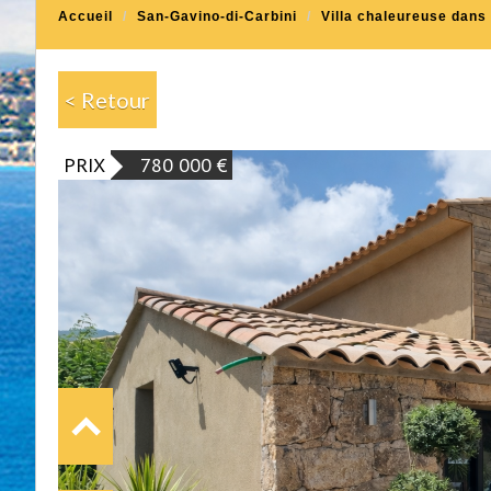
Accueil
San-Gavino-di-Carbini
Villa chaleureuse dans
< Retour
PRIX
780 000
€