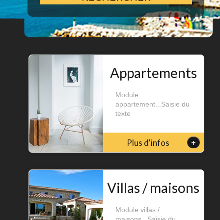
Appartements
Module
appartement...Saisie du
texte
+
Plus d'infos
Villas / maisons
Module villas /
maisons...Saisie du