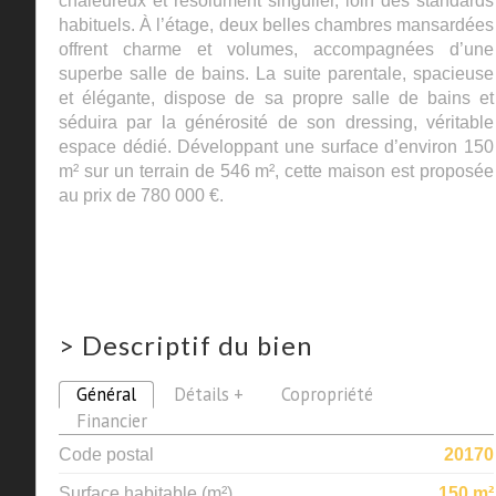
chaleureux et résolument singulier, loin des standards
habituels. À l’étage, deux belles chambres mansardées
offrent charme et volumes, accompagnées d’une
superbe salle de bains. La suite parentale, spacieuse
et élégante, dispose de sa propre salle de bains et
séduira par la générosité de son dressing, véritable
espace dédié. Développant une surface d’environ 150
m² sur un terrain de 546 m², cette maison est proposée
au prix de 780 000 €.
>
Descriptif du bien
Général
Détails +
Copropriété
Financier
Code postal
20170
Surface habitable (m²)
150 m²