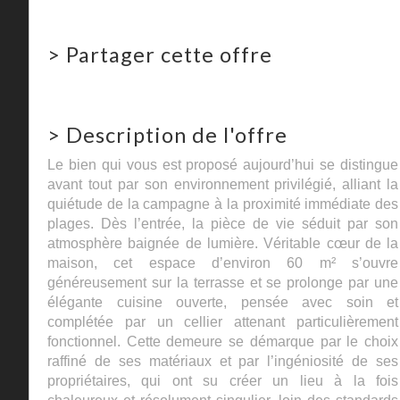
>
Partager cette offre
>
Description de l'offre
Le bien qui vous est proposé aujourd’hui se distingue
avant tout par son environnement privilégié, alliant la
quiétude de la campagne à la proximité immédiate des
plages. Dès l’entrée, la pièce de vie séduit par son
atmosphère baignée de lumière. Véritable cœur de la
maison, cet espace d’environ 60 m² s’ouvre
généreusement sur la terrasse et se prolonge par une
élégante cuisine ouverte, pensée avec soin et
complétée par un cellier attenant particulièrement
fonctionnel. Cette demeure se démarque par le choix
raffiné de ses matériaux et par l’ingéniosité de ses
propriétaires, qui ont su créer un lieu à la fois