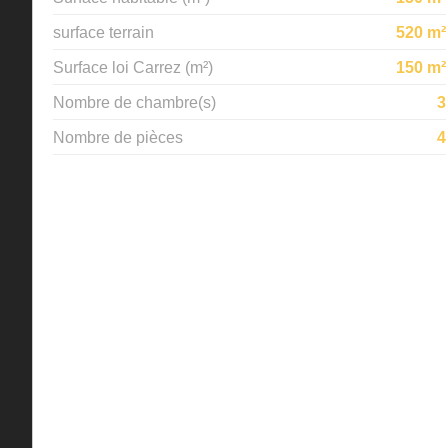
surface terrain
520 m²
Surface loi Carrez (m²)
150 m²
Nombre de chambre(s)
3
Nombre de pièces
4