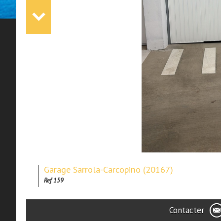
Garage Sarrola-Carcopino (20167)
Ref 159
Contacter