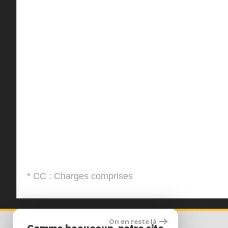
* CC : Charges comprises
On en reste là