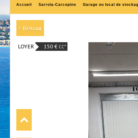
Accueil
Sarrola-Carcopino
Garage ou local de stocka
< Retour
LOYER
150 €
CC*